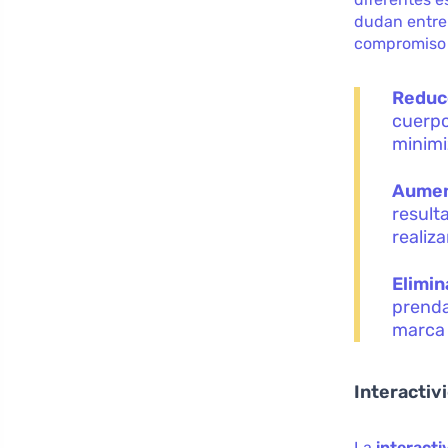
dudan entre 
compromiso 
Reduce
cuerpo
minimi
Aument
result
realiz
Elimin
prenda
marca 
Interactiv
La
interacti