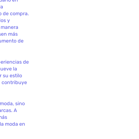
ra
so de compra.
los y
e manera
asen más
aumento de
periencias de
mueve la
 su estilo
n contribuye
 moda, sino
arcas. A
más
 la moda en