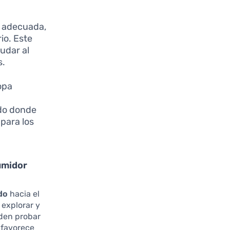
la adecuada,
io. Este
udar al
s.
opa
e
ndo donde
 para los
sumidor
do
hacia el
 explorar y
eden probar
 favorece