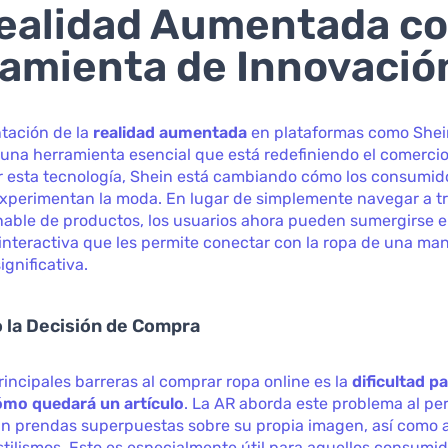
ealidad Aumentada c
amienta de Innovació
tación de la
realidad aumentada
en plataformas como Shein
o una herramienta esencial que está redefiniendo el comercio
ar esta tecnología, Shein está cambiando cómo los consumid
experimentan la moda. En lugar de simplemente navegar a t
inable de productos, los usuarios ahora pueden sumergirse 
interactiva que les permite conectar con la ropa de una ma
ignificativa.
o la Decisión de Compra
rincipales barreras al comprar ropa online es la
dificultad p
cómo quedará un artículo
. La AR aborda este problema al per
n prendas superpuestas sobre su propia imagen, así como a
stilismos. Esto es especialmente útil para aquellos consumi