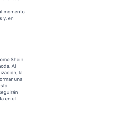
s
al momento
s y, en
 como Shein
moda. Al
ización, la
 formar una
esta
seguirán
a en el