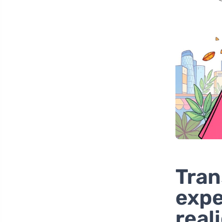
Tran
expe
real