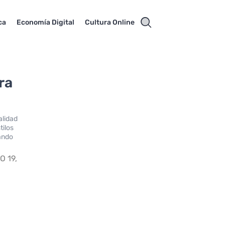
ca
Economía Digital
Cultura Online
ra
alidad
tilos
eando
 19,