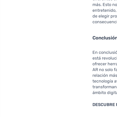
más. Esto no
entretenido
de elegir pr
consecuencia
Conclusión
En conclusió
está revoluc
ofrecer herr
AR no solo f
relación más
tecnología 
transforman
ámbito digita
DESCUBRE 