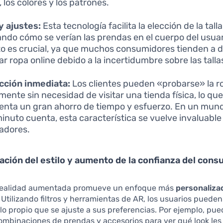
 los colores y los patrones.
 y ajustes:
Esta tecnología facilita la elección de la tal
ndo cómo se verían las prendas en el cuerpo del usuar
o es crucial, ya que muchos consumidores tienden a d
r ropa online debido a la incertidumbre sobre las talla
cción inmediata:
Los clientes pueden «probarse» la r
lmente sin necesidad de visitar una tienda física, lo qu
enta un gran ahorro de tiempo y esfuerzo. En un mu
inuto cuenta, esta característica se vuelve invaluable
adores.
ación del estilo y aumento de la confianza del con
realidad aumentada promueve un enfoque más
personaliza
Utilizando filtros y herramientas de AR, los usuarios pueden
ilo propio que se ajuste a sus preferencias. Por ejemplo, pu
ombinaciones de prendas y accesorios para ver qué look les