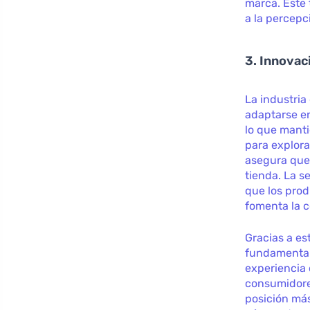
marca. Este 
a la percepc
3. Innovac
La industria
adaptarse e
lo que manti
para explora
asegura que 
tienda. La 
que los prod
fomenta la 
Gracias a es
fundamental 
experiencia 
consumidore
posición más