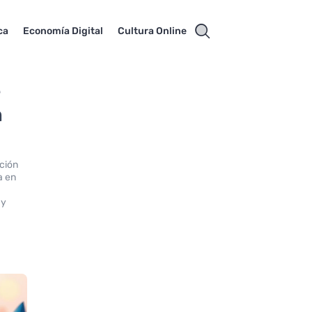
ca
Economía Digital
Cultura Online
e
n
ción
a en
 y