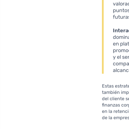
valora
puntos
futura
Intera
domina
en pla
promoc
y el s
compar
alcanc
Estas estrat
también imp
del cliente 
finanzas cor
en la retenc
de la empres