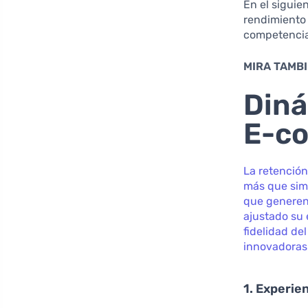
En el siguie
rendimiento 
competencia
MIRA TAMBI
Diná
E-c
La retenció
más que simp
que generen
ajustado su 
fidelidad de
innovadoras 
1. Experie