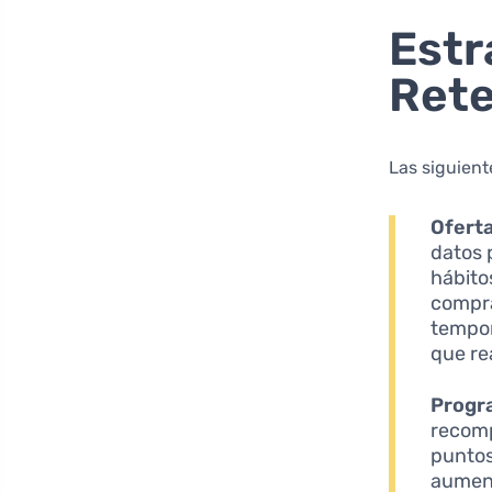
Estr
Ret
Las siguient
Oferta
datos 
hábito
compra
tempor
que re
Progra
recomp
puntos
aument