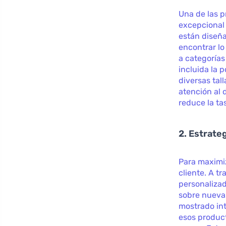
Una de las p
excepcional 
están diseña
encontrar l
a categorías
incluida la 
diversas tal
atención al 
reduce la ta
2. Estrate
Para maximiz
cliente. A t
personalizad
sobre nuevas
mostrado int
esos product