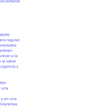
ositivamente
sabido
ra regular,
novedades
también
olver a la
 al saber
urgencia y
ilón
r una
s
y en una
alizaremos