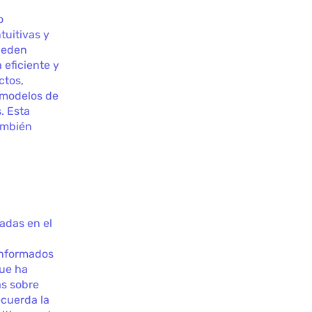
o
tuitivas y
pueden
eficiente y
ctos,
n modelos de
. Esta
también
adas en el
informados
que ha
as sobre
ecuerda la