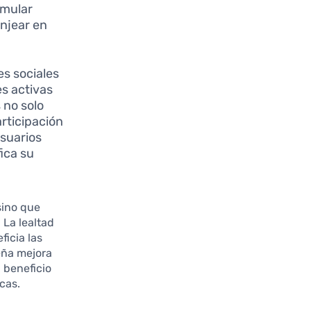
umular
njear en
s sociales
s activas
 no solo
rticipación
usuarios
ica su
 sino que
 La lealtad
ficia las
eña mejora
 beneficio
icas.