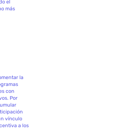
do el
no más
omentar la
rogramas
es con
vos. Por
cumular
ticipación
un vínculo
centiva a los