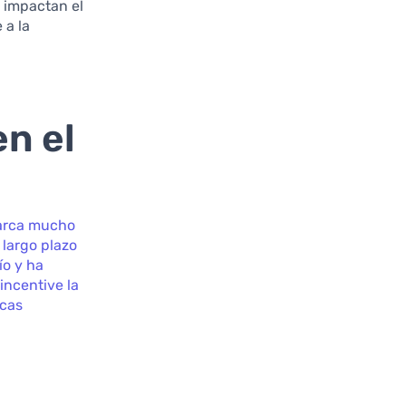
n impactan el
 a la
n el
barca mucho
 largo plazo
o y ha
incentive la
icas