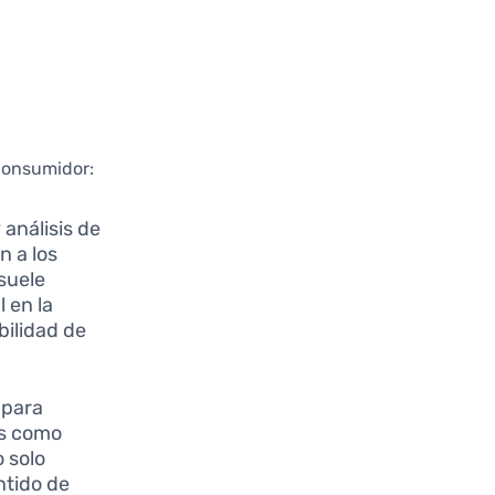
 consumidor:
 análisis de
n a los
 suele
 en la
bilidad de
 para
os como
 solo
ntido de