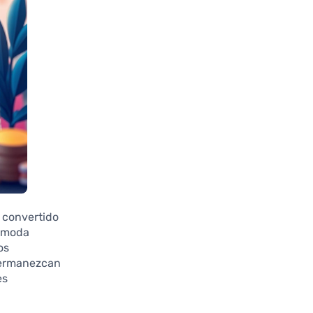
 convertido
a moda
os
permanezcan
es