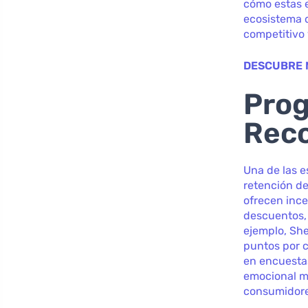
cómo estas e
ecosistema 
competitivo y
DESCUBRE 
Prog
Rec
Una de las e
retención de
ofrecen inc
descuentos, 
ejemplo, She
puntos por c
en encuestas
emocional má
consumidores