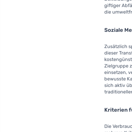
giftiger Abf
die umweltfr
Soziale Me
Zusätzlich s
dieser Trans
kostengünsti
Zielgruppe z
einsetzen, v
bewusste Ka
sich aktiv ü
traditionell
Kriterien 
Die Verbrauc