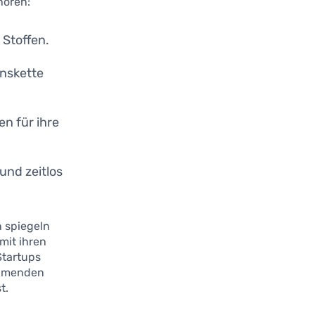
hören:
Stoffen.
onskette
n für ihre
und zeitlos
n spiegeln
mit ihren
Startups
hmenden
t.