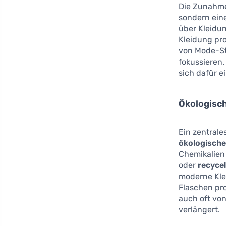
Die Zunahm
sondern ein
über Kleidu
Kleidung pr
von Mode-Sta
fokussieren.
sich dafür e
Ökologisch
Ein zentrale
ökologische
Chemikalien
oder
recycel
moderne Kle
Flaschen pro
auch oft vo
verlängert.