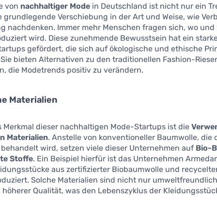
e von
nachhaltiger Mode
in Deutschland ist nicht nur ein Tr
e grundlegende Verschiebung in der Art und Weise, wie Ver
ng nachdenken. Immer mehr Menschen fragen sich, wo und 
oduziert wird. Diese zunehmende Bewusstsein hat ein star
rtups gefördert, die sich auf ökologische und ethische Pri
 Sie bieten Alternativen zu den traditionellen Fashion-Ries
in, die Modetrends positiv zu verändern.
e Materialien
s Merkmal dieser nachhaltigen Mode-Startups ist die
Verwe
n Materialien
. Anstelle von konventioneller Baumwolle, die o
 behandelt wird, setzen viele dieser Unternehmen auf
Bio-
te Stoffe
. Ein Beispiel hierfür ist das Unternehmen Armeda
idungsstücke aus zertifizierter Biobaumwolle und recycelt
duziert. Solche Materialien sind nicht nur umweltfreundlic
n höherer Qualität, was den Lebenszyklus der Kleidungsstüc