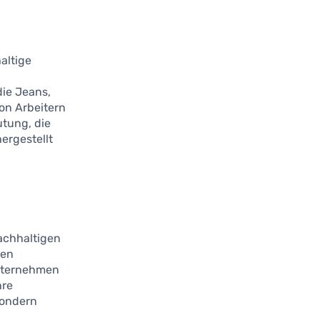
haltige
e
die Jeans,
von Arbeitern
utung, die
ergestellt
nachhaltigen
nen
Unternehmen
hre
 sondern