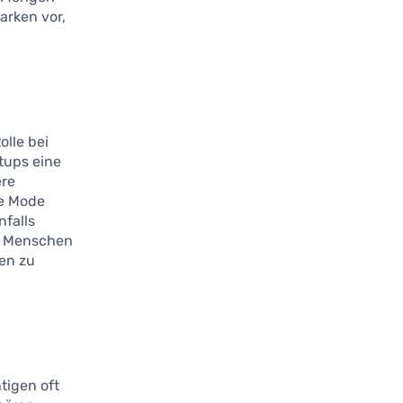
Marken vor,
lle bei
tups eine
ere
ge Mode
nfalls
hr Menschen
ven zu
tigen oft