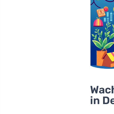
Wach
in D