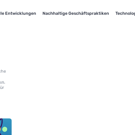
lle Entwicklungen
Nachhaltige Geschäftspraktiken
Technolo
sche
us,
für