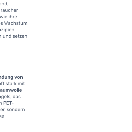
end,
braucher
wie ihre
kes Wachstum
nzipien
en und setzen
ndung von
ft stark mit
Baumwolle
ngels, das
en PET-
her, sondern
ke