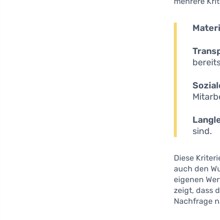
mehrere Krit
Materi
Trans
bereits
Sozia
Mitarb
Langle
sind.
Diese Kriter
auch den Wun
eigenen Wer
zeigt, dass
Nachfrage na