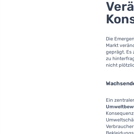
Ver
Kon
Die Emergen
Markt verän
geprägt. Es 
zu hinterfr
nicht plötzl
Wachsend
Ein zentrale
Umweltbewu
Konsequenze
Umweltschäde
Verbraucher 
Bekleidungs