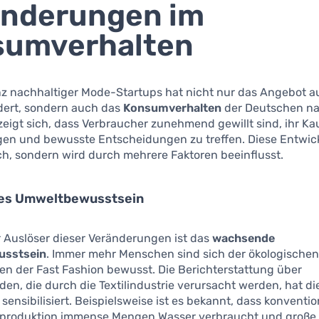
änderungen im
sumverhalten
z nachhaltiger Mode-Startups hat nicht nur das Angebot a
dert, sondern auch das
Konsumverhalten
der Deutschen na
zeigt sich, dass Verbraucher zunehmend gewillt sind, ihr Ka
agen und bewusste Entscheidungen zu treffen. Diese Entwick
ich, sondern wird durch mehrere Faktoren beeinflusst.
es Umweltbewusstsein
r Auslöser dieser Veränderungen ist das
wachsende
sstsein
. Immer mehr Menschen sind sich der ökologische
n der Fast Fashion bewusst. Die Berichterstattung über
n, die durch die Textilindustrie verursacht werden, hat di
sensibilisiert. Beispielsweise ist es bekannt, dass konventio
produktion immense Mengen Wasser verbraucht und groß