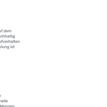
uf dem
chhaltig
ufverhalten
lung ist
n
e
nelle
e Mengen