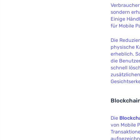
Verbraucher
sondern erh
Einige Händl
für Mobile P
Die Reduzie
physische Ka
erheblich. 
die Benutzer
schnell lös
zusätzlichen
Gesichtserke
Blockchain
Die
Blockch
von Mobile 
Transaktion
aufgezeichne