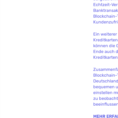
Echtzeit-Ver
Banktransak
Blockchain-
Kundenzufrie
Ein weiterer 
Kreditkarten
können die 
Ende auch d
Kreditkarte
Zusammenfas
Blockchain-
Deutschland
bequemen un
einstellen 
zu beobacht
beeinflusse
MEHR ERFA