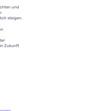
achten und
r
ich steigen.
en
der
in Zukunft
lungen