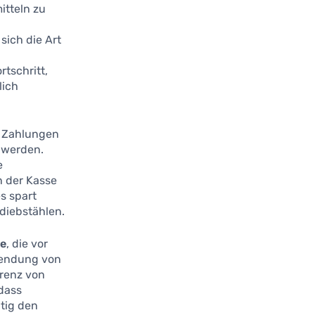
itteln zu
sich die Art
tschritt,
lich
n Zahlungen
 werden.
e
n der Kasse
es spart
ndiebstählen.
ie
, die vor
wendung von
arenz von
 dass
itig den