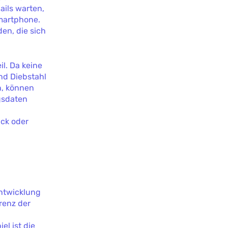
ils warten,
martphone.
en, die sich
il. Da keine
nd Diebstahl
n, können
ngsdaten
uck oder
Entwicklung
renz der
el ist die