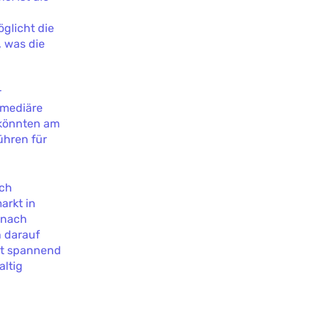
glicht die
 was die
r
rmediäre
 könnten am
ühren für
uch
arkt in
 nach
 darauf
bt spannend
altig