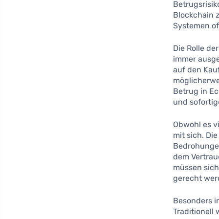
Betrugsrisik
Blockchain z
Systemen of
Die Rolle de
immer ausgef
auf den Kau
möglicherwei
Betrug in E
und soforti
Obwohl es vi
mit sich. Di
Bedrohungen
dem Vertrau
müssen sich
gerecht wer
Besonders in
Traditionel