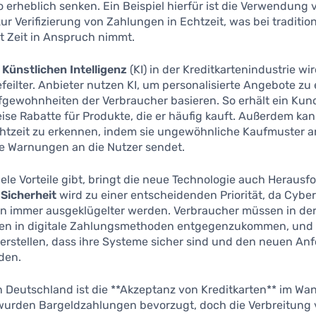
o erheblich senken. Ein Beispiel hierfür ist die Verwendung 
ur Verifizierung von Zahlungen in Echtzeit, was bei traditio
t Zeit in Anspruch nimmt.
r
Künstlichen Intelligenz
(KI) in der Kreditkartenindustrie wi
eilter. Anbieter nutzen KI, um personalisierte Angebote zu e
fgewohnheiten der Verbraucher basieren. So erhält ein Kun
se Rabatte für Produkte, die er häufig kauft. Außerdem kann
chtzeit zu erkennen, indem sie ungewöhnliche Kaufmuster an
ge Warnungen an die Nutzer sendet.
ele Vorteile gibt, bringt die neue Technologie auch Heraus
e
Sicherheit
wird zu einer entscheidenden Priorität, da Cyber
 immer ausgeklügelter werden. Verbraucher müssen in der
en in digitale Zahlungsmethoden entgegenzukommen, und 
erstellen, dass ihre Systeme sicher sind und den neuen An
den.
 Deutschland ist die **Akzeptanz von Kreditkarten** im Wan
l wurden Bargeldzahlungen bevorzugt, doch die Verbreitung