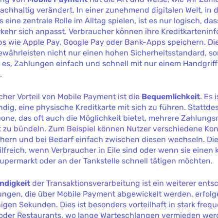
achhaltig verändert. In einer zunehmend digitalen Welt, in 
eine zentrale Rolle im Alltag spielen, ist es nur logisch, da
kehr sich anpasst. Verbraucher können ihre Kreditkartenin
ps wie Apple Pay, Google Pay oder Bank-Apps speichern. Di
währleisten nicht nur einen hohen Sicherheitsstandard, s
 es, Zahlungen einfach und schnell mit nur einem Handgriff
.
cher Vorteil von Mobile Payment ist die
Bequemlichkeit
. Es 
ig, eine physische Kreditkarte mit sich zu führen. Stattd
one, das oft auch die Möglichkeit bietet, mehrere Zahlun
t zu bündeln. Zum Beispiel können Nutzer verschiedene Ko
hern und bei Bedarf einfach zwischen diesen wechseln. Die
lfreich, wenn Verbraucher in Eile sind oder wenn sie einen 
upermarkt oder an der Tankstelle schnell tätigen möchten.
ndigkeit
der Transaktionsverarbeitung ist ein weiterer ent
lungen, die über Mobile Payment abgewickelt werden, erfolg
igen Sekunden. Dies ist besonders vorteilhaft in stark frequ
oder Restaurants, wo lange Warteschlangen vermieden wer