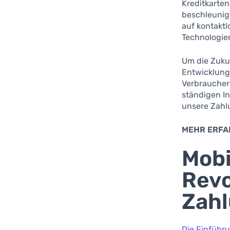
Kreditkarte
beschleunig
auf kontakt
Technologie
Um die Zukun
Entwicklung
Verbraucher
ständigen In
unsere Zahl
MEHR ERFA
Mobi
Revo
Zah
Die Einführ