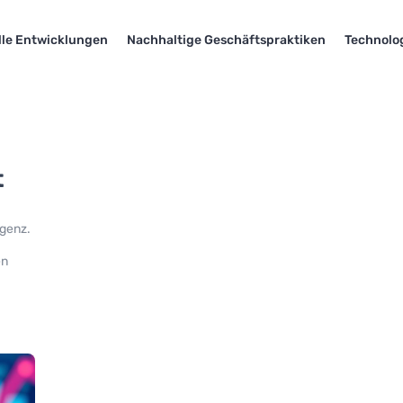
lle Entwicklungen
Nachhaltige Geschäftspraktiken
Technolo
t
igenz.
en