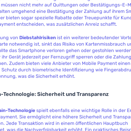
 müssen nicht mehr auf Quittungen oder Bestätigungs-E-Ma
alten umgehend eine Bestätigung der Zahlung auf ihrem S
er bieten sogar spezielle Rabatte oder Treuepunkte für Kund
ayment entscheiden, was zusätzlichen Anreiz schafft.
rung von
Diebstahlrisiken
ist ein weiterer bedeutender Vorte
rte notwendig ist, sinkt das Risiko von Kartenmissbrauch u
Sollte das Smartphone verloren gehen oder gestohlen werde
 ihr Gerät jederzeit per Fernzugriff sperren oder die Zahlu
chen. Zudem bieten viele Anbieter von Mobile Payment einen
 Schutz durch biometrische Identifizierung wie Fingerabdr
nnung, was die Sicherheit erhöht.
-Technologie: Sicherheit und Transparenz
ain-Technologie
spielt ebenfalls eine wichtige Rolle in der 
Payment. Sie ermöglicht eine höhere Sicherheit und Transpa
en. Jede Transaktion wird in einem öffentlichen Hauptbuch
t, was die Nachverfolgbarkeit erhöht. Ein praktisches Beispi