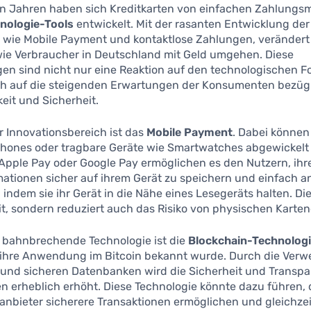
en Jahren haben sich Kreditkarten von einfachen Zahlungsm
nologie-Tools
entwickelt. Mit der rasanten Entwicklung der
 wie Mobile Payment und kontaktlose Zahlungen, verändert 
wie Verbraucher in Deutschland mit Geld umgehen. Diese
n sind nicht nur eine Reaktion auf den technologischen For
h auf die steigenden Erwartungen der Konsumenten bezüg
eit und Sicherheit.
r Innovationsbereich ist das
Mobile Payment
. Dabei könne
hones oder tragbare Geräte wie Smartwatches abgewickelt
Apple Pay oder Google Pay ermöglichen es den Nutzern, ihr
ationen sicher auf ihrem Gerät zu speichern und einfach a
 indem sie ihr Gerät in die Nähe eines Lesegeräts halten. Di
it, sondern reduziert auch das Risiko von physischen Karte
e bahnbrechende Technologie ist die
Blockchain-Technolog
 ihre Anwendung im Bitcoin bekannt wurde. Durch die Ver
 und sicheren Datenbanken wird die Sicherheit und Transp
n erheblich erhöht. Diese Technologie könnte dazu führen,
anbieter sicherere Transaktionen ermöglichen und gleichze