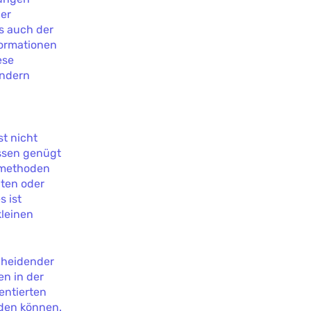
der
ss auch der
formationen
ese
ondern
ist nicht
essen genügt
gsmethoden
nten oder
s ist
kleinen
scheidender
en in der
entierten
den können.