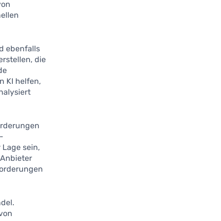
von
nellen
rd ebenfalls
rstellen, die
de
 KI helfen,
alysiert
forderungen
-
 Lage sein,
Anbieter
forderungen
del.
 von